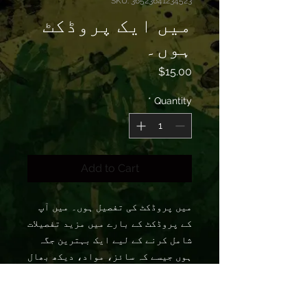
SKU: 36523641234523
میں ایک پروڈکٹ
ہوں۔
Price
$15.00
*
Quantity
Add to Cart
میں پروڈکٹ کی تفصیل ہوں۔ میں آپ 
کے پروڈکٹ کے بارے میں مزید تفصیلات 
شامل کرنے کے لیے ایک بہترین جگہ 
ہوں جیسے کہ سائز، مواد، دیکھ بھال 
کی ہدایات اور صفائی کی ہدایات۔