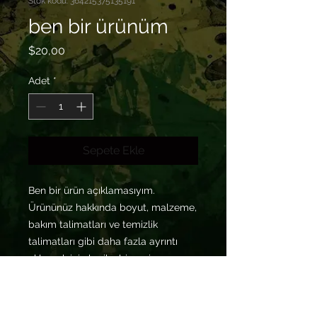
Stok kodu: 364215375135191
ben bir ürünüm
Fiyat
$20,00
Adet
*
Sepete Ekle
Ben bir ürün açıklamasıyım. 
Ürününüz hakkında boyut, malzeme, 
bakım talimatları ve temizlik 
talimatları gibi daha fazla ayrıntı 
eklemek için harika bir yerim.
PRODUCT INFO