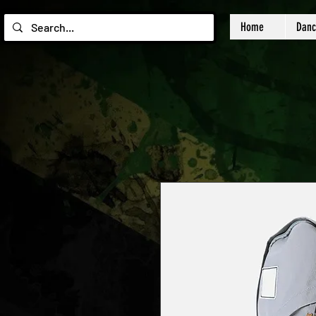
Home
Danc