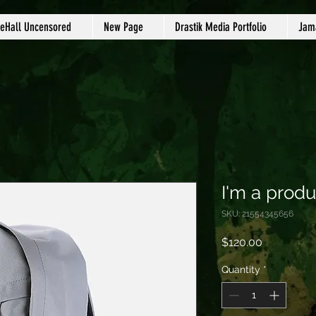
eHall Uncensored
New Page
Drastik Media Portfolio
Jama
I'm a produ
SKU: 21554345656
Price
$120.00
Quantity
*