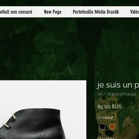
eHall non censuré
New Page
Portefeuille Média Drastik
Vidé
je suis un 
SKU : 364215376135191
Prix
85,00 $US
Couleur
*