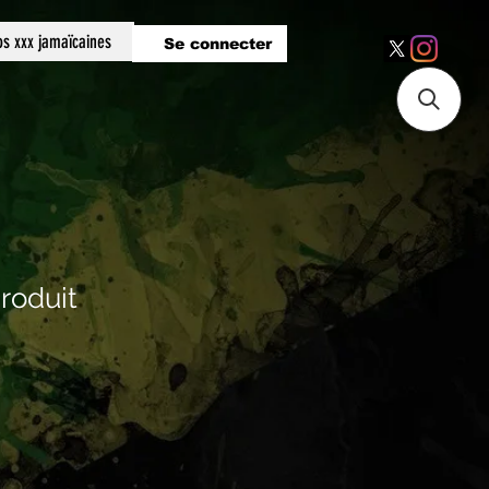
os xxx jamaïcaines
Se connecter
produit