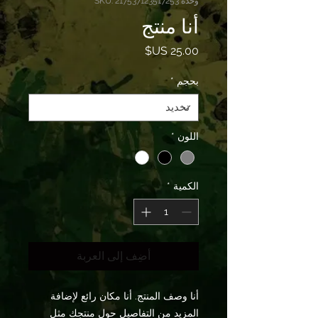
وحدة SKU: 217537123517253
أنا منتج
السعر
بحجم
*
اللون
*
الكمية
*
أضِف إلى العربة
أنا وصف المنتج. أنا مكان رائع لإضافة 
المزيد من التفاصيل حول منتجك مثل 